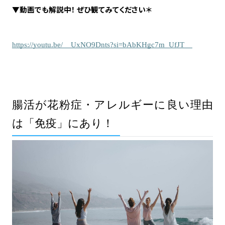
▼動画でも解説中！ ぜひ観てみてください＊
https://youtu.be/__UxNO9Dnts?si=bAbKHgc7m_UfJT__
腸活が花粉症・アレルギーに良い理由
は「免疫」にあり！