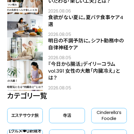
いたわる「楽しい工夫」とは？
2026.08.06
食欲がない夏に。夏バテ食事ケア4
選
2026.08.05
明日の不調予防に。シフト勤務中の
自律神経ケア
2026.08.05
『今日から腸活』デイリーコラム
vol.391 女性の大敵「内臓冷え」と
は？
2026.08.05
カテゴリ一覧
Cinderella‘s
エステサウナ旅
寺活
Foodie
【グルメ🍽】新規オ