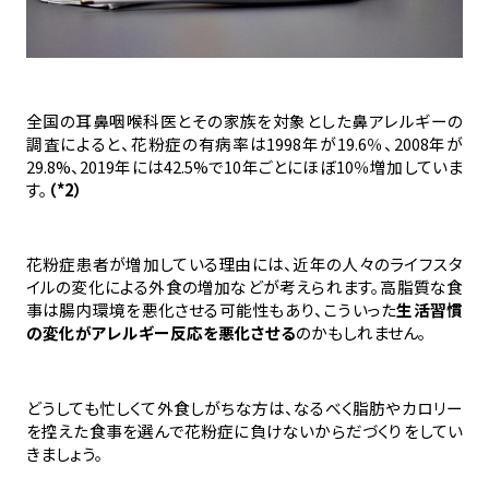
全国の耳鼻咽喉科医とその家族を対象とした鼻アレルギーの
調査によると、花粉症の有病率は1998年が19.6％、2008年が
29.8%、2019年には42.5%で10年ごとにほぼ10％増加していま
す。
（*2）
花粉症患者が増加している理由には、近年の人々のライフスタ
イルの変化による外食の増加などが考えられます。高脂質な食
事は腸内環境を悪化させる可能性もあり、こういった
生活習慣
の変化がアレルギー反応を悪化させる
のかもしれません。
どうしても忙しくて外食しがちな方は、なるべく脂肪やカロリー
を控えた食事を選んで花粉症に負けないからだづくりをしてい
きましょう。