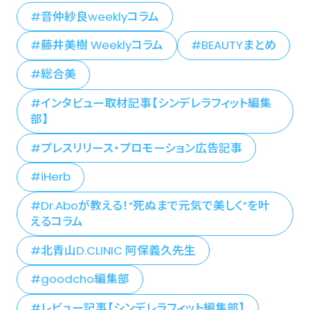
音仲紗良weeklyコラム
藤井美樹 Weeklyコラム
BEAUTYまとめ
総合美
インタビュー取材記事【シンデレラフィット編集
部】
プレスリリース・プロモーション広告記事
iHerb
Dr.Aboが教える！“死ぬまで元気で美しく”を叶
えるコラム
北青山D.CLINIC 阿保義久先生
goodcho編集部
レビュー記事【シンデレラフィット編集部】