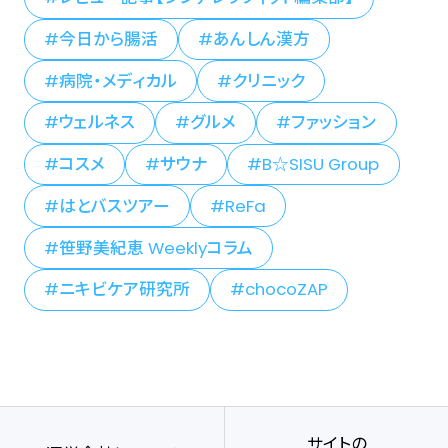
今日から腸活
あんしん漢方
病院・メディカル
クリニック
ウェルネス
グルメ
ファッション
コスメ
サウナ
B☆SISU Group
はとバスツアー
ReFa
笹野美紀恵 Weeklyコラム
ニキビケア研究所
chocoZAP
サイトの