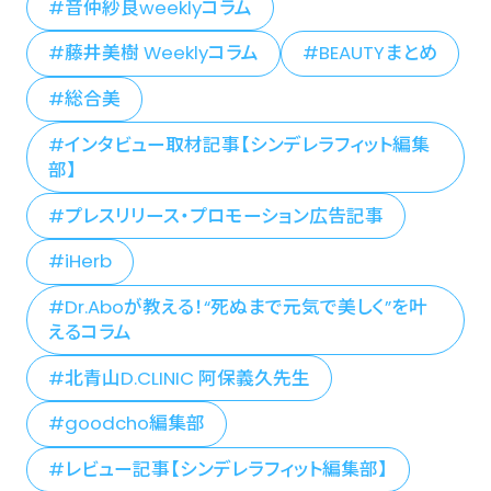
音仲紗良weeklyコラム
藤井美樹 Weeklyコラム
BEAUTYまとめ
総合美
インタビュー取材記事【シンデレラフィット編集
部】
プレスリリース・プロモーション広告記事
iHerb
Dr.Aboが教える！“死ぬまで元気で美しく”を叶
えるコラム
北青山D.CLINIC 阿保義久先生
goodcho編集部
レビュー記事【シンデレラフィット編集部】