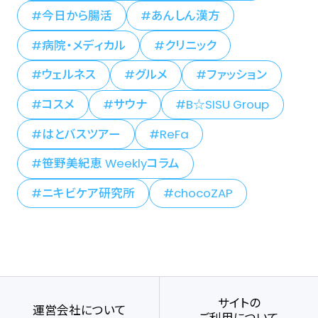
今日から腸活
あんしん漢方
病院・メディカル
クリニック
ウェルネス
グルメ
ファッション
コスメ
サウナ
B☆SISU Group
はとバスツアー
ReFa
笹野美紀恵 Weeklyコラム
ニキビケア研究所
chocoZAP
サイトの
運営会社について
ご利用について