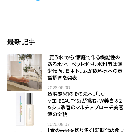
最新記事
“買う水”から“家庭で作る機能性の
ある水”へ：ペットボトル水利用は減
少傾向、日本トリムが飲料水への意
識調査を発表
2026.08.08
透明感※1のその先へ――。「JC
MEDIBEAUTYS」が挑む、W美白※2
＆シワ改善のマルチアプローチ美容
液の全貌
2026.08.07
【食の未来を切り拓く】新時代の食フ