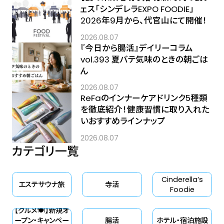
ェス「シンデレラEXPO FOODIE」
2026年9月から、代官山にて開催！
2026.08.07
『今日から腸活』デイリーコラム
vol.393 夏バテ気味のときの朝ごは
ん
2026.08.07
ReFaのインナーケアドリンク5種類
を徹底紹介！健康習慣に取り入れた
いおすすめラインナップ
2026.08.07
カテゴリ一覧
Cinderella‘s
エステサウナ旅
寺活
Foodie
【グルメ🍽】新規オ
ープン・キャンペー
腸活
ホテル・宿泊施設