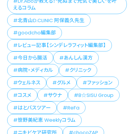
Dr.Aboが教える！“死ぬまで元気で美しく”を叶
えるコラム
北青山D.CLINIC 阿保義久先生
goodcho編集部
レビュー記事【シンデレラフィット編集部】
今日から腸活
あんしん漢方
病院・メディカル
クリニック
ウェルネス
グルメ
ファッション
コスメ
サウナ
B☆SISU Group
はとバスツアー
ReFa
笹野美紀恵 Weeklyコラム
ニキビケア研究所
chocoZAP