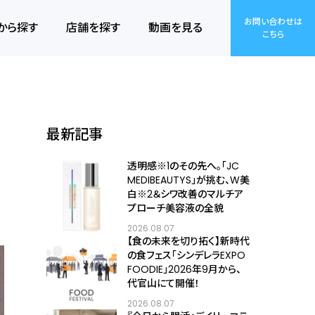
お問い合わせは
から探す
店舗を探す
動画を見る
こちら
最新記事
透明感※1のその先へ――。「JC
MEDIBEAUTYS」が挑む、W美
白※2＆シワ改善のマルチア
プローチ美容液の全貌
2026.08.07
【食の未来を切り拓く】新時代
の食フェス「シンデレラEXPO
FOODIE」2026年9月から、
代官山にて開催！
2026.08.07