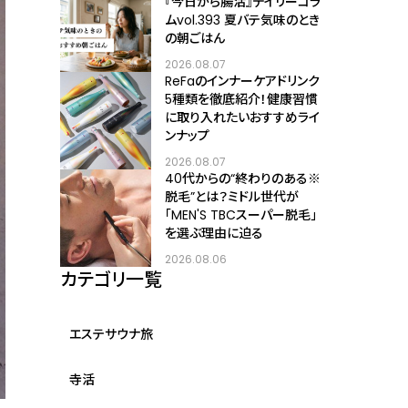
『今日から腸活』デイリーコラ
ムvol.393 夏バテ気味のとき
の朝ごはん
2026.08.07
ReFaのインナーケアドリンク
5種類を徹底紹介！健康習慣
に取り入れたいおすすめライ
ンナップ
2026.08.07
40代からの“終わりのある※
脱毛”とは？ミドル世代が
「MEN'S TBCスーパー脱毛」
を選ぶ理由に迫る
2026.08.06
カテゴリ一覧
エステサウナ旅
寺活