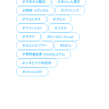
今日から腸活
あんしん漢方
病院・メディカル
クリニック
ウェルネス
グルメ
ファッション
コスメ
サウナ
B☆SISU Group
はとバスツアー
ReFa
笹野美紀恵 Weeklyコラム
ニキビケア研究所
chocoZAP