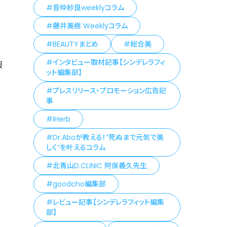
音仲紗良weeklyコラム
藤井美樹 Weeklyコラム
BEAUTYまとめ
総合美
インタビュー取材記事【シンデレラフィ
服
ット編集部】
プレスリリース・プロモーション広告記
事
iHerb
Dr.Aboが教える！“死ぬまで元気で美
しく”を叶えるコラム
北青山D.CLINIC 阿保義久先生
goodcho編集部
レビュー記事【シンデレラフィット編集
部】