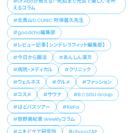
Dr.Aboが教える！“死ぬまで元気で美しく”を叶
えるコラム
北青山D.CLINIC 阿保義久先生
goodcho編集部
レビュー記事【シンデレラフィット編集部】
今日から腸活
あんしん漢方
病院・メディカル
クリニック
ウェルネス
グルメ
ファッション
コスメ
サウナ
B☆SISU Group
はとバスツアー
ReFa
笹野美紀恵 Weeklyコラム
ニキビケア研究所
chocoZAP