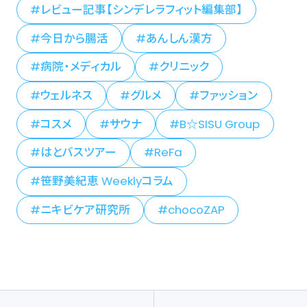
レビュー記事【シンデレラフィット編集部】
今日から腸活
あんしん漢方
病院・メディカル
クリニック
ウェルネス
グルメ
ファッション
コスメ
サウナ
B☆SISU Group
はとバスツアー
ReFa
笹野美紀恵 Weeklyコラム
ニキビケア研究所
chocoZAP