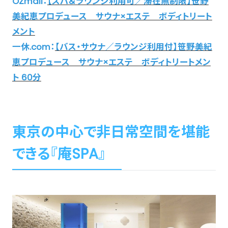
OZmall：
【スパ＆ラウンジ利用可／滞在無制限】笹野
美紀恵プロデュース サウナ×エステ ボディトリート
メント
一休.com：
【バス・サウナ／ラウンジ利用付】笹野美紀
恵プロデュース サウナ×エステ ボディトリートメン
ト 60分
東京の中心で非日常空間を堪能
できる『庵SPA』