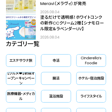
Meravi（メラヴィ）が発売
2026.08.04
塗るだけで透明感！ホワイトコンク
の新作CCクリーム2種【シナモロー
ル限定＆ラベンダーUV】
2026.08.04
カテゴリ一覧
Cinderella‘s
エステサウナ旅
寺活
Foodie
【グルメ🍽】新規オ
ープン・キャンペー
腸活
ホテル・宿泊施設
ン
医療機器・メディカ
温浴施設
ライフスタイル
ル