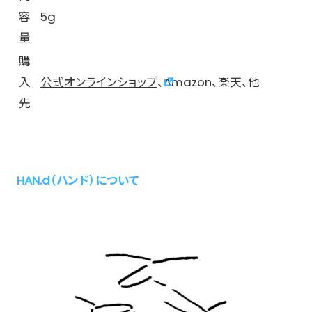
容
5g
量
購
入
公式オンラインショップ
、Amazon、楽天、他
先
HAN.d（ハンド）について