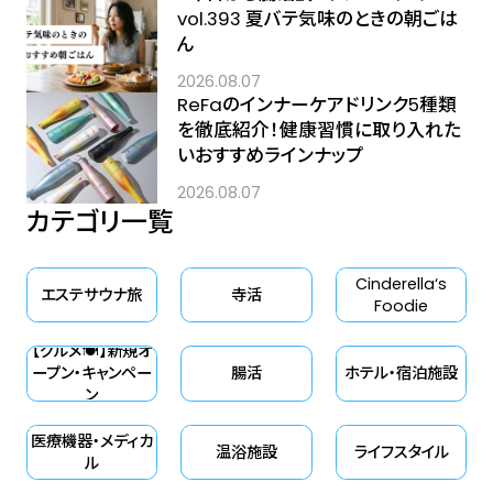
vol.393 夏バテ気味のときの朝ごは
ん
2026.08.07
ReFaのインナーケアドリンク5種類
を徹底紹介！健康習慣に取り入れた
いおすすめラインナップ
2026.08.07
カテゴリ一覧
Cinderella‘s
エステサウナ旅
寺活
Foodie
【グルメ🍽】新規オ
ープン・キャンペー
腸活
ホテル・宿泊施設
ン
医療機器・メディカ
温浴施設
ライフスタイル
ル