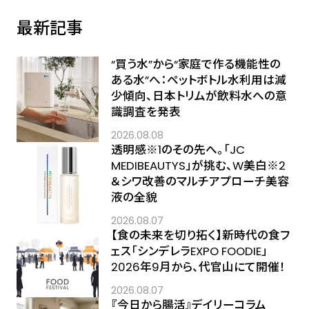
最新記事
“買う水”から“家庭で作る機能性の
ある水”へ：ペットボトル水利用は減
少傾向、日本トリムが飲料水への意
識調査を発表
2026.08.08
透明感※1のその先へ――。「JC
MEDIBEAUTYS」が挑む、W美白※2
＆シワ改善のマルチアプローチ美容
液の全貌
2026.08.07
【食の未来を切り拓く】新時代の食フ
ェス「シンデレラEXPO FOODIE」
2026年9月から、代官山にて開催！
2026.08.07
『今日から腸活』デイリーコラム