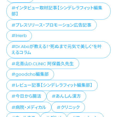
インタビュー取材記事【シンデレラフィット編集
部】
プレスリリース・プロモーション広告記事
iHerb
Dr.Aboが教える！“死ぬまで元気で美しく”を叶
えるコラム
北青山D.CLINIC 阿保義久先生
goodcho編集部
レビュー記事【シンデレラフィット編集部】
今日から腸活
あんしん漢方
病院・メディカル
クリニック