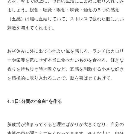
とを、今まで以上に、毎日の生活にこまめに取り入れてみ
ましょう。視覚・聴覚・嗅覚・味覚・触覚の５つの感覚
（五感）は脳に直結していて、ストレスで疲れた脳によい
刺激を与えてくれます。
お昼休みに外に出て心地よい風を感じる、ランチはカロリ
ーや栄養を気にせず本当に食べたいものを食べる、好きな
香りを持ち歩き時々嗅ぐなど、五感を刺激する小さな好き
を積極的に取り入れることで、脳を喜ばせてあげて。
4.
1
日1分間の“余白”を作る
脳疲労が溜まってくると理性ばかりが大きくなり、自分の
本能の声が聞こえづらくなってきます。そんな人は、自分