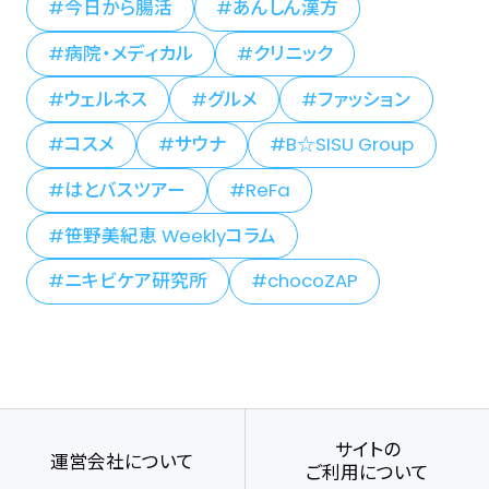
今日から腸活
あんしん漢方
病院・メディカル
クリニック
ウェルネス
グルメ
ファッション
コスメ
サウナ
B☆SISU Group
はとバスツアー
ReFa
笹野美紀恵 Weeklyコラム
ニキビケア研究所
chocoZAP
サイトの
運営会社について
ご利用について