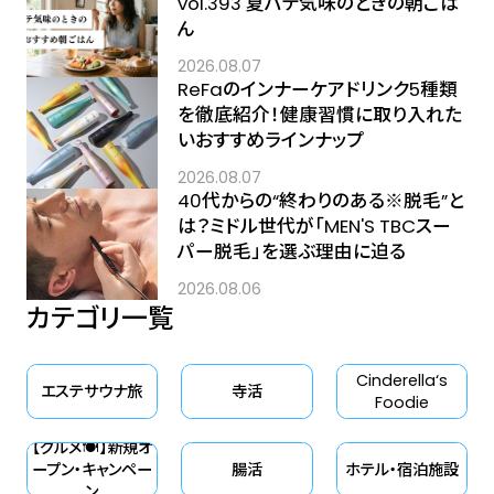
vol.393 夏バテ気味のときの朝ごは
ん
2026.08.07
ReFaのインナーケアドリンク5種類
を徹底紹介！健康習慣に取り入れた
いおすすめラインナップ
2026.08.07
40代からの“終わりのある※脱毛”と
は？ミドル世代が「MEN'S TBCスー
パー脱毛」を選ぶ理由に迫る
2026.08.06
カテゴリ一覧
Cinderella‘s
エステサウナ旅
寺活
Foodie
【グルメ🍽】新規オ
ープン・キャンペー
腸活
ホテル・宿泊施設
ン