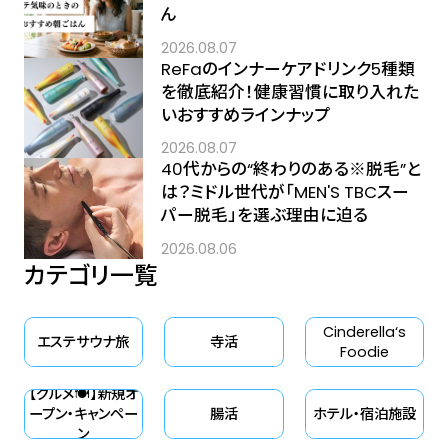
ん
2026.08.07
ReFaのインナーケアドリンク5種類
を徹底紹介！健康習慣に取り入れた
いおすすめラインナップ
2026.08.07
40代からの“終わりのある※脱毛”と
は？ミドル世代が「MEN'S TBCスー
パー脱毛」を選ぶ理由に迫る
2026.08.06
カテゴリ一覧
Cinderella‘s
エステサウナ旅
寺活
Foodie
【グルメ🍽】新規オ
ープン・キャンペー
腸活
ホテル・宿泊施設
ン