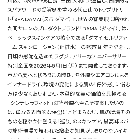
川区、代表取締役社長：三田 大明）が運営し、国際的な
スパアワードの受賞歴を重ねる代官山のトップリトリー
ト「SPA DAMAI（スパ ダマイ）」。世界の審美眼に磨かれ
た同サロンのプロダクトブランド「DAMAI（ダマイ）」は、
ベーシックスキンケアの核心である『ダマイ セルリファ
ーム スキンローション（化粧水）』の発売1周年を記念し、
日頃の感謝を込めたラグジュアリーなアニバーサリー
特別企画を2026年6月1日（月）まで開催しております。
春から夏へと移ろうこの時期、紫外線やエアコンによる
インナードライ、環境の変化による肌の「停滞感」に悩む
方は少なくありません。本質的な美の価値を見極める
『シンデレラフィット』の読者層へ今こそ提案したいの
は、単なる表面的な保湿にとどまらない、肌の環境その
ものを穏やかに整える「巡り」のスキンケア。最高峰スパ
の施術現場で培われた緻密な知見が、濁りのないイキ