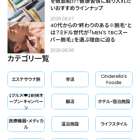
を徹底紹介！健康習慣に取り入れた
いおすすめラインナップ
2026.08.07
40代からの“終わりのある※脱毛”と
は？ミドル世代が「MEN'S TBCスー
パー脱毛」を選ぶ理由に迫る
2026.08.06
カテゴリ一覧
Cinderella‘s
エステサウナ旅
寺活
Foodie
【グルメ🍽】新規オ
ープン・キャンペー
腸活
ホテル・宿泊施設
ン
医療機器・メディカ
温浴施設
ライフスタイル
ル