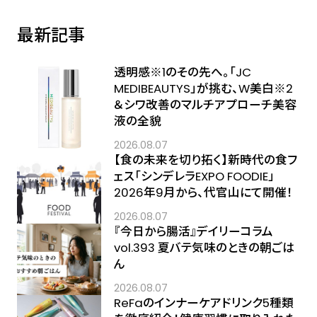
最新記事
透明感※1のその先へ――。「JC
MEDIBEAUTYS」が挑む、W美白※2
＆シワ改善のマルチアプローチ美容
液の全貌
2026.08.07
【食の未来を切り拓く】新時代の食フ
ェス「シンデレラEXPO FOODIE」
2026年9月から、代官山にて開催！
2026.08.07
『今日から腸活』デイリーコラム
vol.393 夏バテ気味のときの朝ごは
ん
2026.08.07
ReFaのインナーケアドリンク5種類