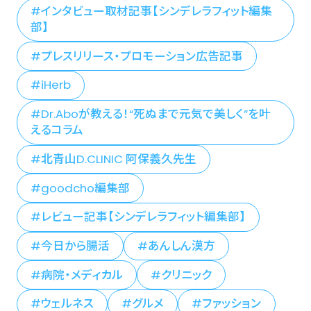
インタビュー取材記事【シンデレラフィット編集
部】
プレスリリース・プロモーション広告記事
iHerb
Dr.Aboが教える！“死ぬまで元気で美しく”を叶
えるコラム
北青山D.CLINIC 阿保義久先生
goodcho編集部
レビュー記事【シンデレラフィット編集部】
今日から腸活
あんしん漢方
病院・メディカル
クリニック
ウェルネス
グルメ
ファッション