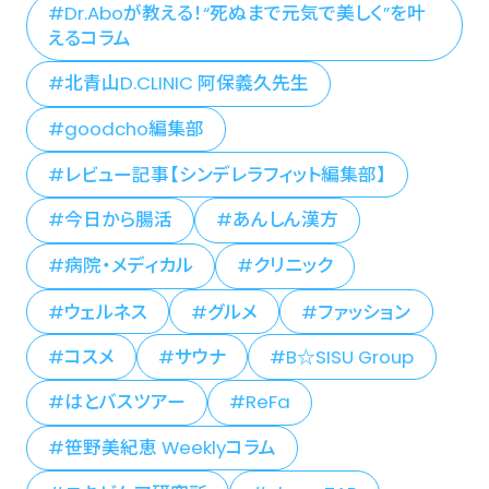
Dr.Aboが教える！“死ぬまで元気で美しく”を叶
えるコラム
北青山D.CLINIC 阿保義久先生
goodcho編集部
レビュー記事【シンデレラフィット編集部】
今日から腸活
あんしん漢方
病院・メディカル
クリニック
ウェルネス
グルメ
ファッション
コスメ
サウナ
B☆SISU Group
はとバスツアー
ReFa
笹野美紀恵 Weeklyコラム