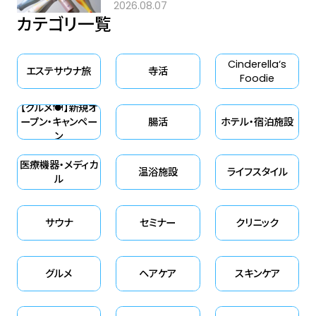
2026.08.07
カテゴリ一覧
Cinderella‘s
エステサウナ旅
寺活
Foodie
【グルメ🍽】新規オ
ープン・キャンペー
腸活
ホテル・宿泊施設
ン
医療機器・メディカ
温浴施設
ライフスタイル
ル
サウナ
セミナー
クリニック
グルメ
ヘアケア
スキンケア