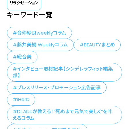
リラクゼーション
キーワード一覧
音仲紗良weeklyコラム
藤井美樹 Weeklyコラム
BEAUTYまとめ
総合美
インタビュー取材記事【シンデレラフィット編集
部】
プレスリリース・プロモーション広告記事
iHerb
Dr.Aboが教える！“死ぬまで元気で美しく”を叶
えるコラム