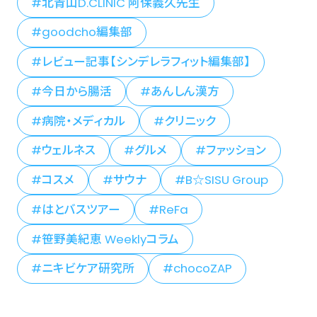
北青山D.CLINIC 阿保義久先生
goodcho編集部
レビュー記事【シンデレラフィット編集部】
今日から腸活
あんしん漢方
病院・メディカル
クリニック
ウェルネス
グルメ
ファッション
コスメ
サウナ
B☆SISU Group
はとバスツアー
ReFa
笹野美紀恵 Weeklyコラム
ニキビケア研究所
chocoZAP