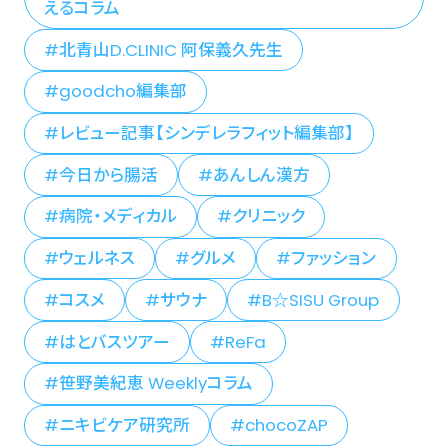
えるコラム
北青山D.CLINIC 阿保義久先生
goodcho編集部
レビュー記事【シンデレラフィット編集部】
今日から腸活
あんしん漢方
病院・メディカル
クリニック
ウェルネス
グルメ
ファッション
コスメ
サウナ
B☆SISU Group
はとバスツアー
ReFa
笹野美紀恵 Weeklyコラム
ニキビケア研究所
chocoZAP