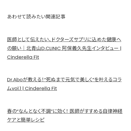
あわせて読みたい関連記事
医師として伝えたい、ドクターズサプリに込めた健康へ
の願い｜北青山D.CLINIC 阿保義久先生インタビュー |
Cinderella Fit
Dr.Aboが教える！“死ぬまで元気で美しく”を叶えるコラ
ムvol.1 | Cinderella Fit
春の“なんとなく不調”に効く！ 医師がすすめる自律神経
ケアと簡単レシピ